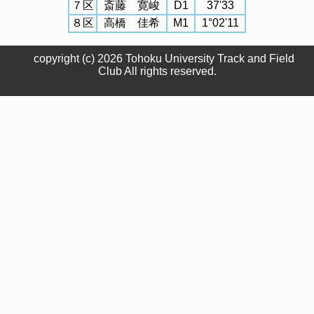
７区
斎藤 寛峻
D1
37'33
８区
高橋 佳希
M1
1°02'11
copyright (c)
2026 Tohoku University Track and Field
Club All rights reserved.