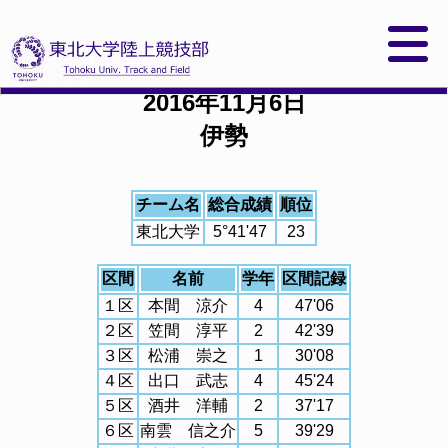
秩父宮賜杯第48回全日本大学駅伝対校選
手権大会
2016年11月6日
伊勢
チーム名
総合成績
順位
東北大学
5°41'47
23
区間
名前
学年
区間記録
１区
本間 涼介
4
47'06
２区
笠間 淳平
2
42'39
３区
松浦 崇之
1
30'08
４区
出口 武志
4
45'24
５区
酒井 洋輔
2
37'17
６区
南雲 信之介
5
39'29